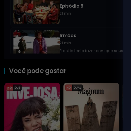
Episódio 8
21 min
8
Irmãos
21 min
Frankie tenta fazer com que seus filh
9
Natal
Você pode gostar
21 min
Mike organiza o Natal da família para
10
HD
DUB
HD
DUAL
HD
O Jeans
21 min
Sue quer um jeans caro para ficar igu
11