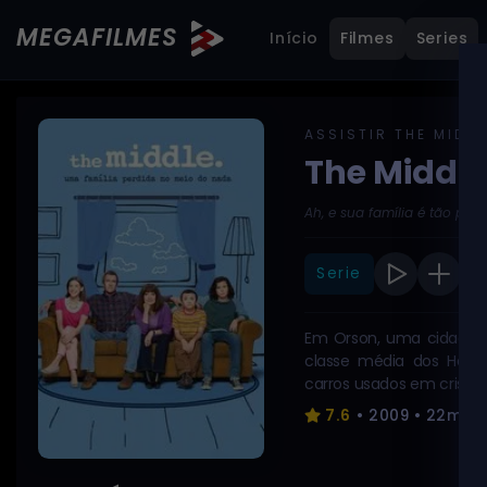
MEGAFILMES
Início
Filmes
Series
ASSISTIR THE MIDDL
The Middle
Ah, e sua família é tão perfe
Serie
Em Orson, uma cidade fi
classe média dos Heck,
carros usados em crise d
ambos tentam dar a melho
7.6
• 2009 • 22min
um adolescente meio reb
pequeno Brick, 8, o gar
sua mochila. Com todas e