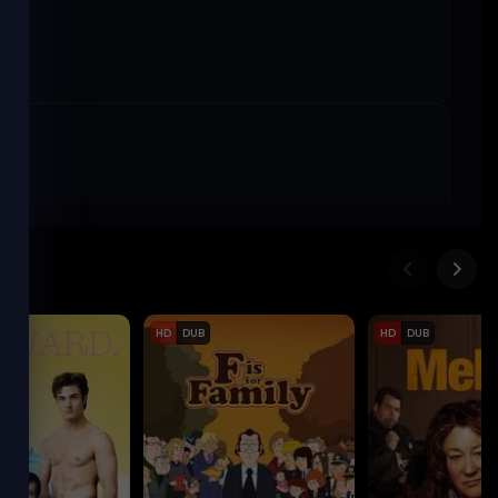
HD
DUB
HD
DUB