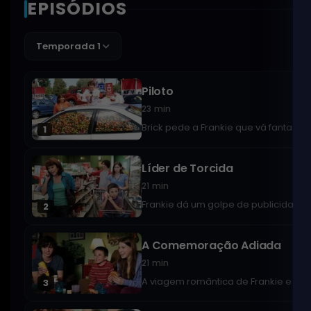
EPISÓDIOS
Temporada 1
Piloto
23 min
Brick pede a Frankie que vá fantasi
1
Líder de Torcida
21 min
Frankie dá um golpe de publicidade 
2
A Comemoração Adiada
21 min
A viagem romântica de Frankie e Mi
3