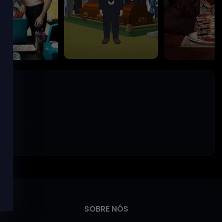
F is for Family
Melou
2015
- Os pés pelas
2024
SOBRE NÓS