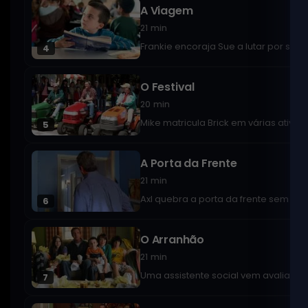
A Viagem
21 min
Frankie encoraja Sue a lutar por seu 
4
O Festival
20 min
Mike matricula Brick em várias ativi
5
A Porta da Frente
21 min
Axl quebra a porta da frente sem que
6
O Arranhão
21 min
Uma assistente social vem avaliar a f
7