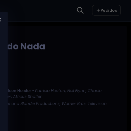
Pedidos
io do Nada
o •
Eileen Heisler •
Patricia Heaton, Neil Flynn, Charlie
Sher, Atticus Shaffer
ackie and Blondie Productions, Warner Bros. Television