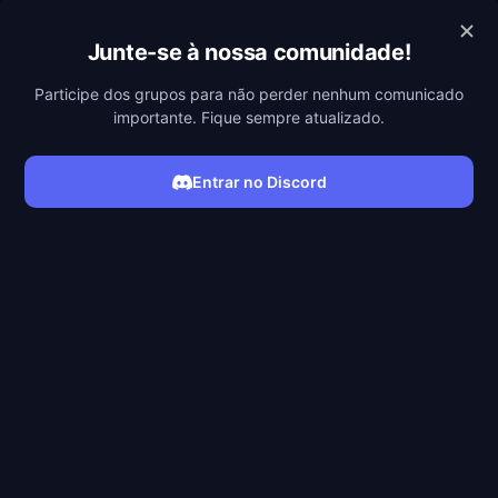
MEGAFILMES
Junte-se à nossa comunidade!
Participe dos grupos para não perder nenhum comunicado
importante. Fique sempre atualizado.
ASSISTIR MINHAS AVENTURAS COM O SUPERMAN
Entrar no Discord
ONLINE
Minhas Aventuras com o
Superman
Veja um garoto se tornar um Super-Homem
Serie
A série acompanha Clark Kent, Lois Lane e Jimmy Olsen
no processo de descobrir quem eles são e o que
conseguem fazer enquanto salvam sua cidade de forças