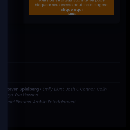
PARE DE VACILAR!
Sua internet pode
empresas
bloquear seu acesso aqui. Instale agora:
externas
clique aqui
site oficial
o •
Steven Spielberg •
Emily Blunt, Josh O'Connor, Colin
omingo, Eve Hewson
iversal Pictures, Amblin Entertainment