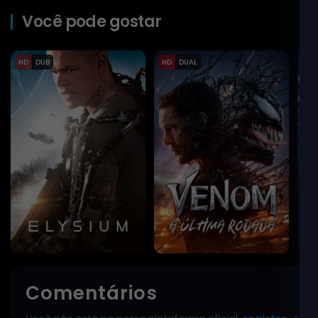
a humanidade não está 
Você pode gostar
uma civilização confron
HD
DUB
HD
DUAL
HD
Comentários
Elysium
2013