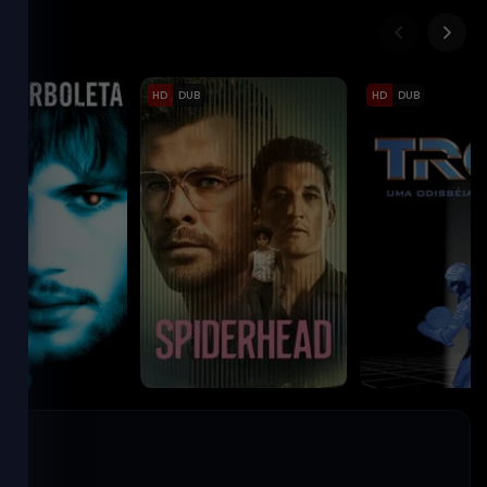
HD
DUB
HD
DUB
rboleta
Spiderhead
2022