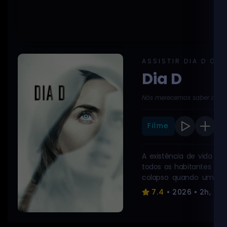
ASSISTIR DIA D ONL
Dia D
Nós merecemos saber a ver
Filme
A existência de vida ex
todos os habitantes da
colapso quando uma met
dominada por uma forç
7.4
• 2026 • 2h, 26
perturbadores. Enquant
mental em massa se es
governamentais guardado