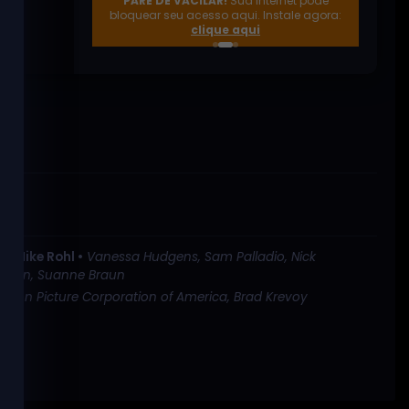
PARE DE VACILAR!
Sua internet pode
empresas
bloquear seu acesso aqui. Instale agora:
externas
clique aqui
site oficial
o •
Mike Rohl •
Vanessa Hudgens, Sam Palladio, Nick
eosun, Suanne Braun
tion Picture Corporation of America, Brad Krevoy