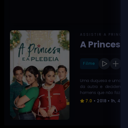
ASSISTIR A PRINCES
A Princesa 
Filme
Uma duquesa e uma conf
da outra e decidem tr
homens que não fazem a
plano pode virar um pro
7.0
• 2018 • 1h, 42m