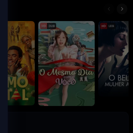
HD
DUB
HD
LEG
O Beijo da Mulh
 Natal
O Mesmo Dia com Você
Aranha
2025